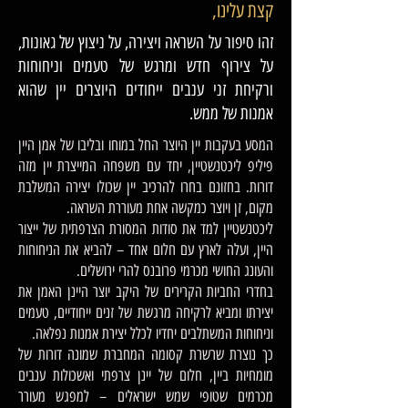
קצת עלינו,
זהו סיפור על השראה ויצירה, על ניצוץ של גאונות,
על צירוף חדש ומרגש של טעמים וניחוחות
ורקיחת זני ענבים ייחודים היוצרים יין שהוא
אמנות של ממש.
המסע בעקבות יין היוצר החל במוחו ובליבו של אמן היין
פיליפ ליכטנשטיין, יחד עם משפחה המייצרת יין מזה
דורות. בחזונם בחרו להרכיב יין שכולו יצירה המשלבת
מקום, זן ויוצר כמקשה אחת מעוררת השראה.
ליכטנשטיין למד את סודות המסורת הצרפתית של ייצור
היין, ועלה לארץ עם חלום אחד – להביא את הניחוחות
והעונג החושי מכרמי פרובנס להרי ירושלים.
בחדרי החביות הקרירים של היקב יוצר היינן האמן את
יצירתו ומביא לרקיחה מרגשת של זנים ייחודיים, טעמים
וניחוחות המשתלבים יחדיו לכלל יצירת אמנות נפלאה.
כך נוצרת שרשרת קסומה המחברת שמונה דורות של
מומחיות ביין, חלום של יינן צרפתי ואשכולות ענבים
מכרמים שטופי שמש ישראלים – למפגש מעורר