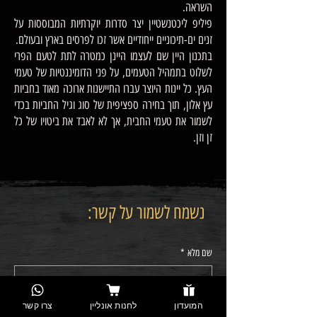
השראה.
פיליפ ליכטנשטיין יצר סדרות יוקרתיות המבוססות על
זנים ים-תיכוניים ייחודיים אשר זכו לפרסים בארץ ובעולם.
בתכנון היין שם לעצמו היינן כמטרה לתת לטעם הפרי
לשלוט בתמהיל הטעמים, על פני הדומיננטיות של טעמי
העץ. כל יינות היוצר עברו התיישנות ארוכה מאוד בחביות
עץ אלון, תוך בחירה ספציפית של סוג וגיל החביות בכדי
לשמור את טעמי החבית, אך לא לאבד את ביטויו של כל
זן וזן.
נשמח לשמור על קשר:
שם מלא
*
טלפון נייד
*
המועדון
לחנות אונליין
צרו קשר