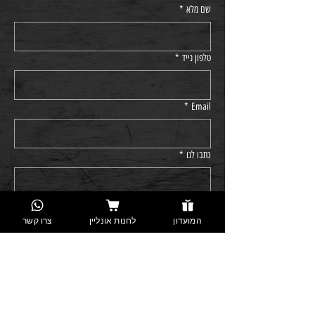
שם מלא
*
טלפון נייד
*
*
Email
כתבו לנו
*
קראתי ואני מסכים/ה 
למדיניות הפרטיות
*
המועדון
לחנות אונליין
צרו קשר
שליחה
info@arza.biz
חרובית 15, פארק ישראל