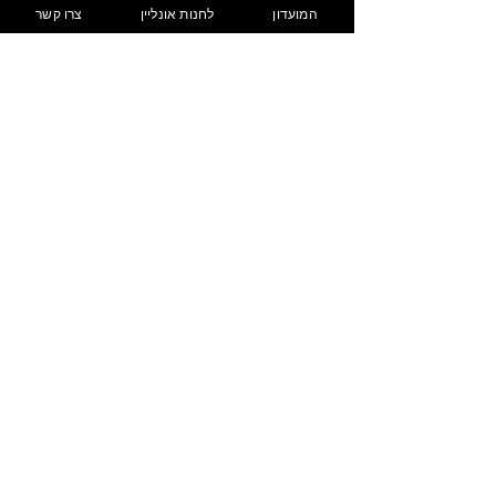
המועדון
לחנות אונליין
צרו קשר
טלפון נייד
*
*
Email
כתבו לנו
*
קראתי ואני מסכים/ה 
למדיניות הפרטיות
*
שליחה
info@arza.biz
חרובית 15, פארק ישראל
מדיניות משלוחים והחזרות