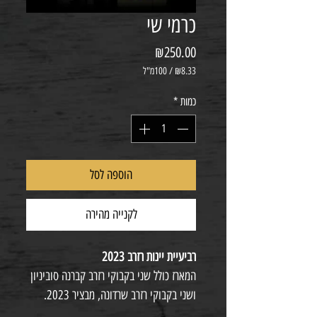
כרמי שי
מחיר
₪250.00
₪8.33
/
100מ"ל
₪8.33
לכל
כמות
*
100
Milliliters
הוספה לסל
לקנייה מהירה
רביעיית יינות רזרב 2023
המארז כולל שני בקבוקי רזרב קברנה סוביניון
ושני בקבוקי רזרב שרדונה, מבציר 2023.